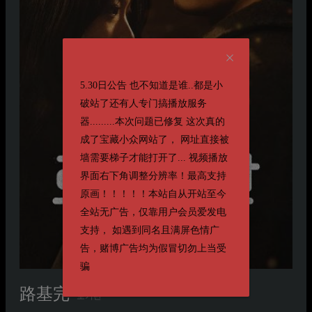
5.30日公告 也不知道是谁..都是小
破站了还有人专门搞播放服务
器.........本次问题已修复 这次真的
成了宝藏小众网站了， 网址直接被
墙需要梯子才能打开了... 视频播放
界面右下角调整分辨率！最高支持
原画！！！！！本站自从开站至今
全站无广告，仅靠用户会员爱发电
支持， 如遇到同名且满屏色情广
告，赌博广告均为假冒切勿上当受
骗
路基完
로기완