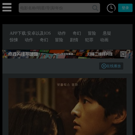
登录
APP下载:安卓以及IOS
动作
奇幻
冒险
悬疑
惊悚
动作
奇幻
冒险
剧情
犯罪
动画
在线播放