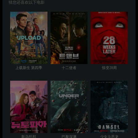
猜您还喜欢以下电影
上载新生 第四季
十二使者
惊变28周
新乌托邦
巴黎深渊
少女斗恶龙