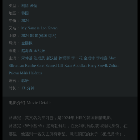
类型：
剧情
爱情
地区：
韩国
年份：
2024
又名：
My Name is Loh Kiwan
上映：
2024-03-01(韩国网络)
导演：
金熙振
编剧：
赵海真
金熙振
主演：
宋仲基
崔成恩
赵汉哲
徐现宇
李一花
金成铃
李相喜
Matt
Silverman
Kembe Sorel
Selmeci Lili
Kaan Abdullah
Harry Szovik
Zoltán
Palotai
Márk Halécius
语言：
韩语
时长：
131分钟
电影介绍
Movie Details
路基完，英文名为로기완，是2024年上映的韩国剧情电影。
路基完（宋仲基 饰）逃离朝鲜后，在比利时难以获得难民身份。在
那里，他遇到一名失去所有希望、意志消沉的女子（崔成恩 饰）。