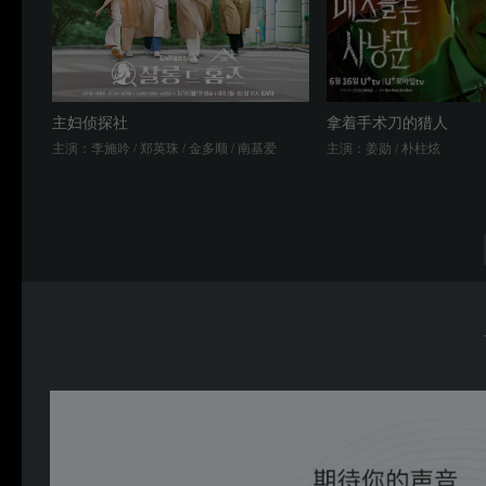
主妇侦探社
拿着手术刀的猎人
主演：李施吟 / 郑英珠 / 金多顺 / 南基爱
主演：姜勋 / 朴柱炫