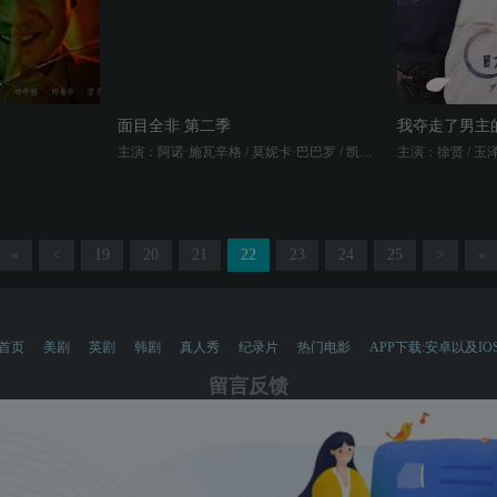
面目全非 第二季
我夺走了男主
主演：阿诺·施瓦辛格 / 莫妮卡·巴巴罗 / 凯瑞-安·莫斯 / 米兰·卡特 / 加布里埃尔·鲁纳 / 福琼·费姆斯特 / 特拉维斯·范·文克 / 法比亚娜·尤汀尼欧 / 芭芭拉·伊芙·哈里斯 / 阿帕娜·布雷尔 / 安迪·巴克利 / 杰伊·巴鲁切尔 / 斯科特·汤普森 / 斯蒂芬妮·西 / 杰西·卡马乔 / 乔纳森考斯庚 / 戴文·博斯蒂克
«
<
19
20
21
22
23
24
25
>
»
首页
美剧
英剧
韩剧
真人秀
纪录片
热门电影
APP下载:安卓以及IO
留言反馈