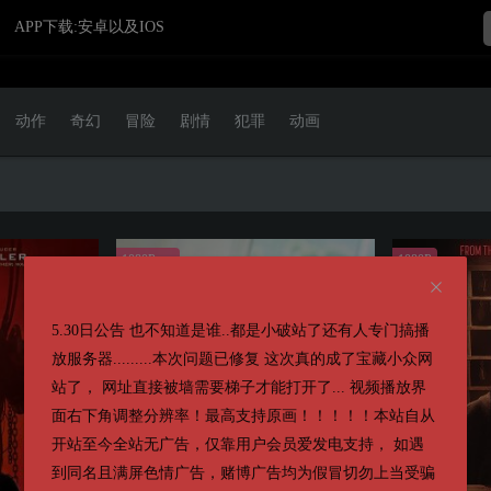
APP下载:安卓以及IOS
动作
奇幻
冒险
剧情
犯罪
动画
1080P
1080P
第十二集
5.30日公告 也不知道是谁..都是小破站了还有人专门搞播
放服务器.........本次问题已修复 这次真的成了宝藏小众网
站了， 网址直接被墙需要梯子才能打开了... 视频播放界
面右下角调整分辨率！最高支持原画！！！！！本站自从
开站至今全站无广告，仅靠用户会员爱发电支持， 如遇
到同名且满屏色情广告，赌博广告均为假冒切勿上当受骗