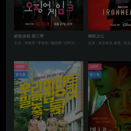
鱿鱼游戏 第三季
钢铁之心
主演：李政宰 / 李炳宪 / 魏嘏隽 / 任时完 / 姜河那 / 朴成焄 / 杨东根 / 姜爱心 / 曺柔理 / 李大卫 / 卢在元
1080P
1080P
第九集
第三集