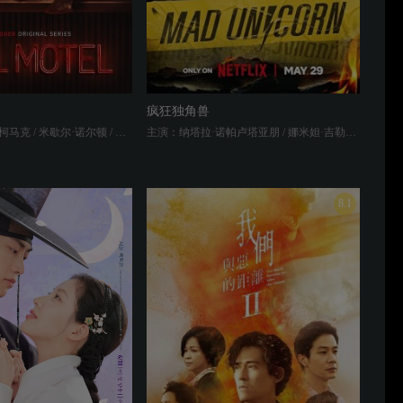
疯狂独角兽
主演：艾瑞克·麦柯马克 / 米歇尔·诺尔顿 / 宝拉·布兰卡缇 / 肖恩·本森 / 阿提克斯·米切尔 / 吉娜维芙·迪格雷夫斯 / 吉姆·沃森 / 埃曼纽尔·卡邦戈 / Brynn Godenir
主演：纳塔拉·诺帕卢塔亚朋 / 娜米妲·吉勒娜拉帕 / 塔内·瓦拉库努娄 / 帕查拉·奇拉锡瓦特 / 徐志贤 / 阿浓娜·尤莎楠妲 / 冯韵之 / 宗晓军 / 苏哈帕特·洛瓦查林 / 塔纳帕克·宗加帕尔 / 肯帕莎·斯莉苏卡化 / 通坎东·通猜 / 司提崇·皮叻陂
8.1