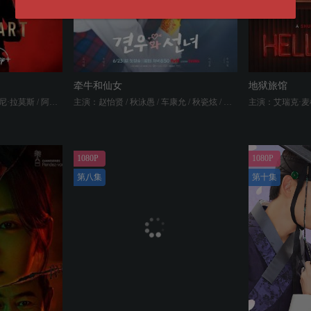
牵牛和仙女
地狱旅馆
主演：多米妮克·索恩 / 安东尼·拉莫斯 / 阿尔登·埃伦瑞奇 / 曼尼·蒙塔纳 / 佐伊·特雷克斯 / 利丽克·罗斯 / 马修·埃拉姆 / 塔妮娅·克里斯汀森 / 克里·萨莫 / 保罗·考尔德伦 / 夏奇拉·巴雷拉 / Harper Anthony / Zhaleh / Rohan Cutlip / Regan Aliyah / Jaren Merrell / Rashida Olayiwola / Natasha Forouzannia / Sonia Denis / 亚历杭德拉·海梅
主演：赵怡贤 / 秋泳愚 / 车康允 / 秋瓷炫 / 尹炳熙
1080P
1080P
第八集
第十集