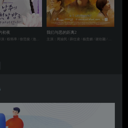
的初夜
我们与恶的距离2
主演：徐贤 / 玉泽演 / 权韩率 / 徐范俊 / 池慧媛
主演：周渝民 / 薛仕凌 / 杨贵媚 / 谢欣颖 / 于子育 / 张轩睿 / 詹子萱 / 蔡振南 / 盛鉴 / 李维维 / 刘子铨 / 阳靓 / 陆弈静 / 黄镫辉 / 白润音 / 郑又菲 / 张翰 / 朱芷莹 / 屈中恒 / 黄迪扬 / 陈希圣
S