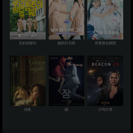
主妇侦探社
她的日与夜
背着善在跑吧
绿夜
眠
23号灯塔