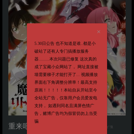
5.30日公告 也不知道是谁..都是小
破站了还有人专门搞播放服务
器.........本次问题已修复 这次真的
成了宝藏小众网站了， 网址直接被
墙需要梯子才能打开了... 视频播放
界面右下角调整分辨率！最高支持
原画！！！！！本站自从开站至今
全站无广告，仅靠用户会员爱发电
支持， 如遇到同名且满屏色情广
告，赌博广告均为假冒切勿上当受
骗
重来吧、魔王大人！R
魔王様、リトライ!R