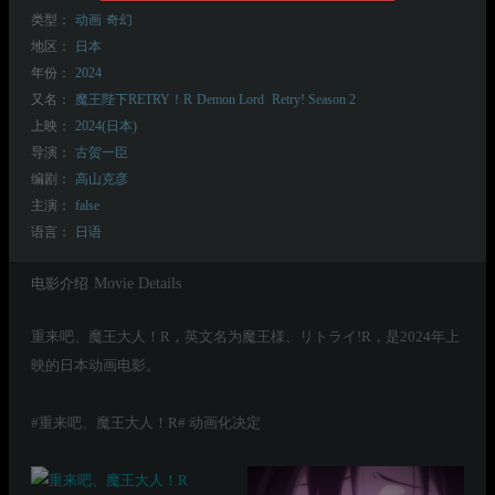
类型：
动画
奇幻
地区：
日本
年份：
2024
又名：
魔王陛下RETRY！R
Demon Lord
Retry! Season 2
上映：
2024(日本)
导演：
古贺一臣
编剧：
高山克彦
主演：
false
语言：
日语
电影介绍
Movie Details
重来吧、魔王大人！R，英文名为魔王様、リトライ!R，是2024年上
映的日本动画电影。
#重来吧、魔王大人！R# 动画化决定