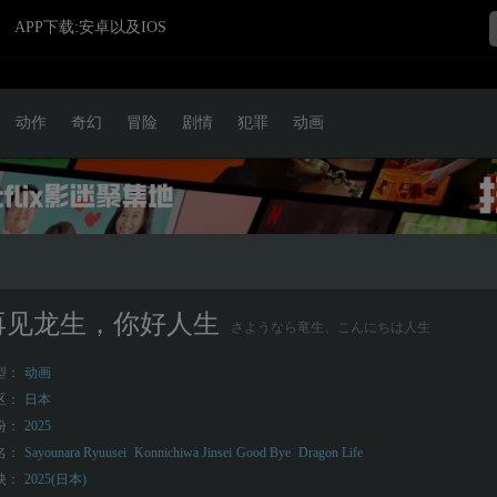
APP下载:安卓以及IOS
动作
奇幻
冒险
剧情
犯罪
动画
再见龙生，你好人生
さようなら竜生、こんにちは人生
型：
动画
区：
日本
份：
2025
名：
Sayounara Ryuusei
Konnichiwa Jinsei
Good Bye
Dragon Life
映：
2025(日本)