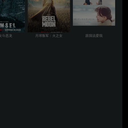
女斗恶龙
月球叛军：火之女
跟我说爱我