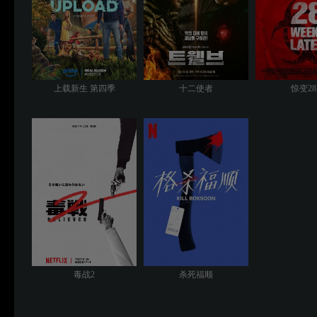
上载新生 第四季
十二使者
惊变2
毒战2
杀死福顺