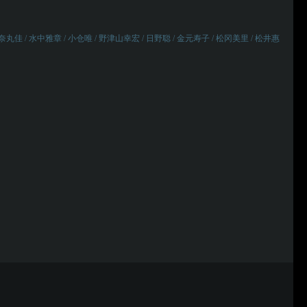
奈丸佳 / 水中雅章 / 小仓唯 / 野津山幸宏 / 日野聪 / 金元寿子 / 松冈美里 / 松井惠