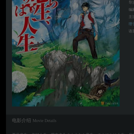
导
编
主
理
语
电影介绍
Movie Details