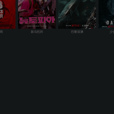
8周
新乌托邦
巴黎深渊
少