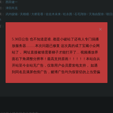
演：
西田健一
剧：
津田尚克
演：
武内骏辅 / 关根瞳 / 大桥彩香 / 佐佐木未来 / 松永茜 / 石毛翔弥 / 天海由梨奈 / 朝日
子
言：
日语
5.30日公告 也不知道是谁..都是小破站了还有人专门搞播
放服务器.........本次问题已修复 这次真的成了宝藏小众网
站了， 网址直接被墙需要梯子才能打开了... 视频播放界
面右下角调整分辨率！最高支持原画！！！！！本站自从
开站至今全站无广告，仅靠用户会员爱发电支持， 如遇
到同名且满屏色情广告，赌博广告均为假冒切勿上当受骗