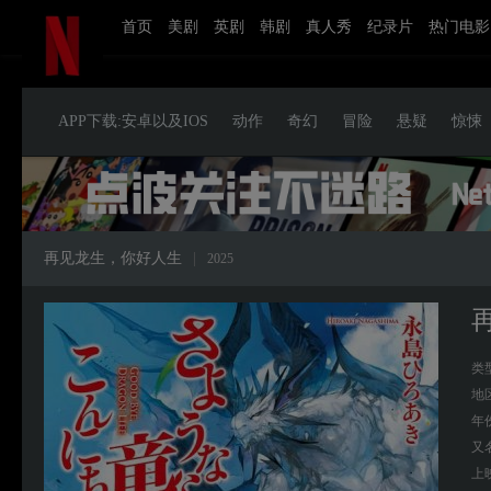
首页
美剧
英剧
韩剧
真人秀
纪录片
热门电影
APP下载:安卓以及IOS
动作
奇幻
冒险
悬疑
惊悚
再见龙生，你好人生
|
2025
类
地
年
又
上