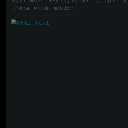
再见龙生，你好人生，英文名为さようなら竜生、こんにちは人生，是2
《再见龙生，你好人生》动画化决定！