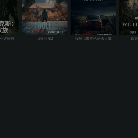
亚述家族
山怪巨魔2
怪物 Il佛罗伦萨杀人魔
白