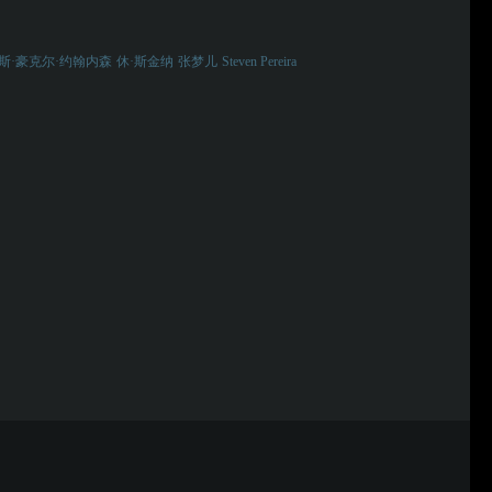
斯·豪克尔·约翰内森
休·斯金纳
张梦儿
Steven Pereira