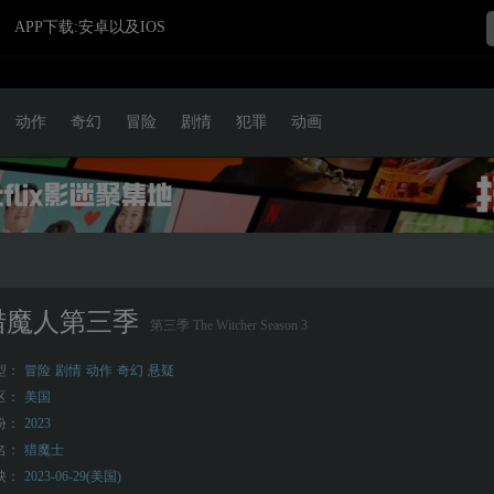
APP下载:安卓以及IOS
动作
奇幻
冒险
剧情
犯罪
动画
猎魔人第三季
第三季 The Witcher Season 3
型：
冒险
剧情
动作
奇幻
悬疑
区：
美国
份：
2023
名：
猎魔士
映：
2023-06-29(美国)