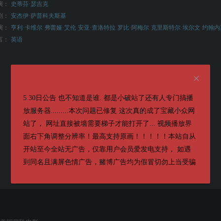
演：
史蒂芬·瑟吉克
剧：
安杰伊·萨普科夫斯基
演：
亨利·卡维尔
弗蕾娅·艾伦
安亚·查洛特拉
罗比·阿梅尔
克里斯特尔·埃尔文
约翰内
言：
英语
5.30日公告 也不知道是谁..都是小破站了还有人专门搞播
放服务器.........本次问题已修复 这次真的成了宝藏小众网
站了， 网址直接被墙需要梯子才能打开了... 视频播放界
面右下角调整分辨率！最高支持原画！！！！！本站自从
开站至今全站无广告，仅靠用户会员爱发电支持， 如遇
到同名且满屏色情广告，赌博广告均为假冒切勿上当受骗