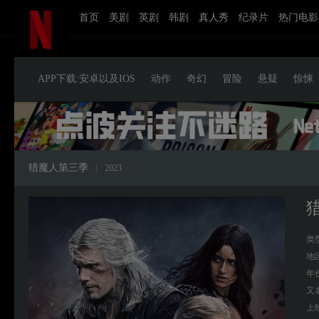
首页
美剧
英剧
韩剧
真人秀
纪录片
热门电影
APP下载:安卓以及IOS
动作
奇幻
冒险
悬疑
惊悚
猎魔人第三季
|
2023
类
地
年
又
上