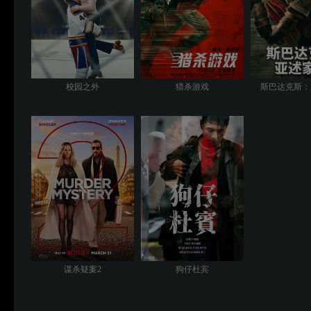
校园之外
猎杀游戏
斯巴达克斯：
谋杀疑案2
狗仔杜宾