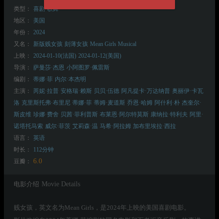
类型：
喜剧
歌舞
地区：
美国
年份：
2024
又名：
新版贱女孩
刻薄女孩
Mean Girls Musical
上映：
2024-01-10(法国)
2024-01-12(美国)
导演：
萨曼莎·杰恩
小阿图罗·佩雷斯
编剧：
蒂娜·菲
内尔·本杰明
主演：
芮妮·拉普
安格瑞·赖斯
贝贝·伍德
阿凡提卡·万达纳普
奥丽伊·卡瓦
洛
克里斯托弗·布里尼
蒂娜·菲
蒂姆·麦道斯
乔恩·哈姆
阿什利·朴
杰奎尔·
斯皮维
珍娜·费舍
贝茜·菲利普斯
布莱恩·阿尔特莫斯
康纳拉·特利夫
阿里·
诺塔托马索
威尔·菲茨
艾莉森·温
马希·阿拉姆
加布里埃拉·西拉
语言：
英语
时长：
112分钟
6.0
豆瓣：
电影介绍
Movie Details
贱女孩，英文名为Mean Girls，是2024年上映的美国喜剧电影。