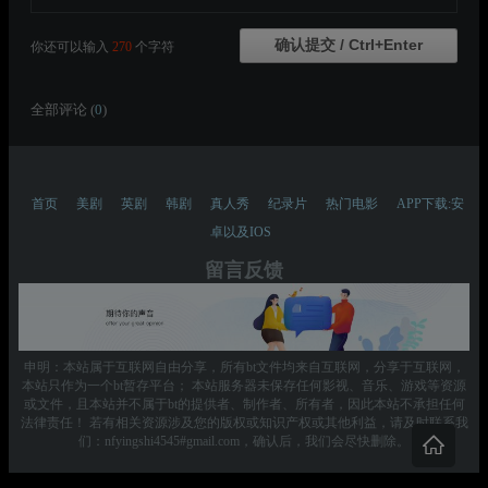
你还可以输入
270
个字符
全部评论 (
0
)
首页
美剧
英剧
韩剧
真人秀
纪录片
热门电影
APP下载:安
卓以及IOS
留言反馈
申明：本站属于互联网自由分享，所有bt文件均来自互联网，分享于互联网，
本站只作为一个bt暂存平台； 本站服务器未保存任何影视、音乐、游戏等资源
或文件，且本站并不属于bt的提供者、制作者、所有者，因此本站不承担任何
法律责任！ 若有相关资源涉及您的版权或知识产权或其他利益，请及时联系我
们：nfyingshi4545#gmail.com，确认后，我们会尽快删除。