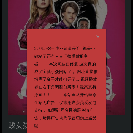
5.30日公告 也不知道是谁..都是小
破站了还有人专门搞播放服务
器.........本次问题已修复 这次真的
成了宝藏小众网站了， 网址直接被
墙需要梯子才能打开了... 视频播放
界面右下角调整分辨率！最高支持
原画！！！！！本站自从开站至今
全站无广告，仅靠用户会员爱发电
支持， 如遇到同名且满屏色情广
告，赌博广告均为假冒切勿上当受
贱女孩
骗
Mean Girls