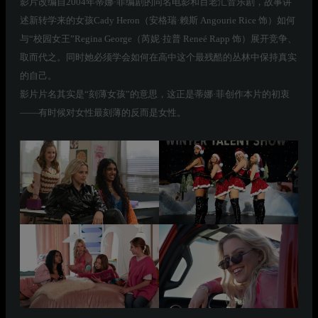
影片改编自2004年蒂娜·菲编剧的同名电影和百老汇音乐剧，故事讲
述新转学来的女孩Cady Heron（安格瑞·赖斯 Angourie Rice 饰）如何
与“校园女王”Regina George（芮妮·拉普 Reneé Rapp 饰）展开竞争、
取而代之。同时她必须学会如何在高中这个最残酷的丛林中保持真实
的自己。
影片片名其实是“刻薄女孩”的意思，这正是蒂娜·菲创作本片的初衷
——有时候对女性最刻薄的反而是女性。