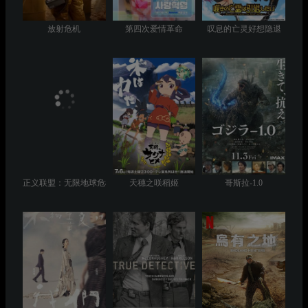
放射危机
第四次爱情革命
叹息的亡灵好想隐退
正义联盟：无限地球危机(下)
天穗之咲稻姬
哥斯拉-1.0