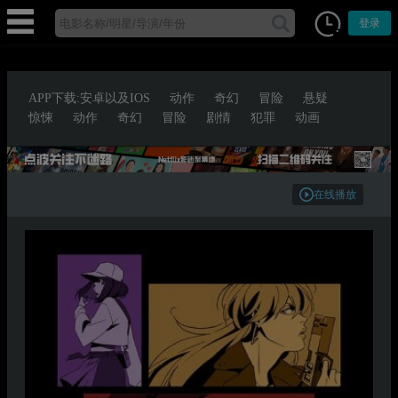
登录
APP下载:安卓以及IOS
动作
奇幻
冒险
悬疑
惊悚
动作
奇幻
冒险
剧情
犯罪
动画
在线播放