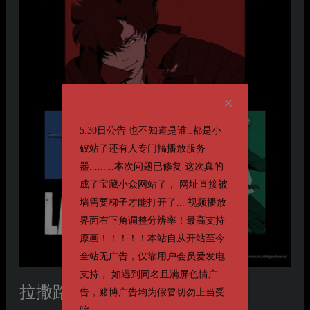
5.30日公告 也不知道是谁..都是小
破站了还有人专门搞播放服务
器.........本次问题已修复 这次真的
成了宝藏小众网站了， 网址直接被
墙需要梯子才能打开了... 视频播放
界面右下角调整分辨率！最高支持
原画！！！！！本站自从开站至今
全站无广告，仅靠用户会员爱发电
支持， 如遇到同名且满屏色情广
拉撒路
告，赌博广告均为假冒切勿上当受
Lazarus