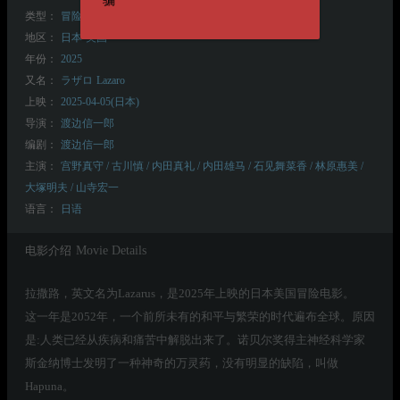
骗
类型：
冒险
动作
动画
惊悚
科幻
地区：
日本
美国
年份：
2025
又名：
ラザロ
Lazaro
上映：
2025-04-05(日本)
导演：
渡边信一郎
编剧：
渡边信一郎
主演：
宫野真守 / 古川慎 / 内田真礼 / 内田雄马 / 石见舞菜香 / 林原惠美 /
大塚明夫 / 山寺宏一
语言：
日语
电影介绍
Movie Details
拉撒路，英文名为Lazarus，是2025年上映的日本美国冒险电影。
这一年是2052年，一个前所未有的和平与繁荣的时代遍布全球。原因
是:人类已经从疾病和痛苦中解脱出来了。诺贝尔奖得主神经科学家
斯金纳博士发明了一种神奇的万灵药，没有明显的缺陷，叫做
Hapuna。