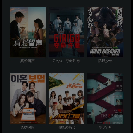
真爱留声
Girigo：夺命许愿
防风少年
离婚保险
流氓读书会
第8个秀