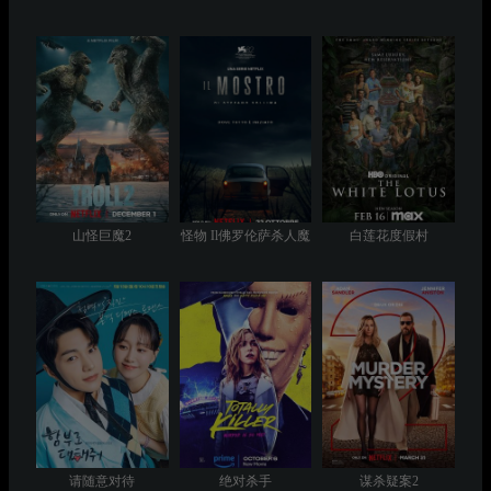
山怪巨魔2
怪物 Il佛罗伦萨杀人魔
白莲花度假村
请随意对待
绝对杀手
谋杀疑案2