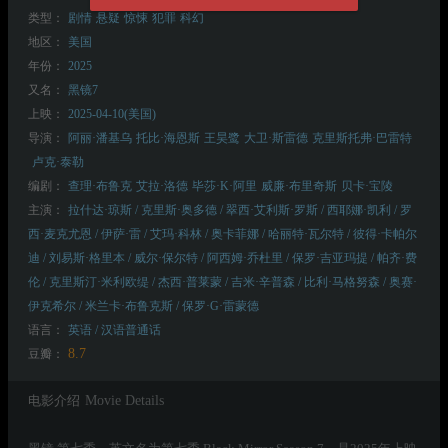
类型：
剧情
悬疑
惊悚
犯罪
科幻
地区：
美国
年份：
2025
又名：
黑镜7
上映：
2025-04-10(美国)
导演：
阿丽·潘基乌
托比·海恩斯
王昊鹭
大卫·斯雷德
克里斯托弗·巴雷特
卢克·泰勒
编剧：
查理·布鲁克
艾拉·洛德
毕莎·K·阿里
威廉·布里奇斯
贝卡·宝陵
主演：
拉什达·琼斯 / 克里斯·奥多德 / 翠西·艾利斯·罗斯 / 西耶娜·凯利 / 罗
西·麦克尤恩 / 伊萨·雷 / 艾玛·科林 / 奥卡菲娜 / 哈丽特·瓦尔特 / 彼得·卡帕尔
迪 / 刘易斯·格里本 / 威尔·保尔特 / 阿西姆·乔杜里 / 保罗·吉亚玛提 / 帕齐·费
伦 / 克里斯汀·米利欧缇 / 杰西·普莱蒙 / 吉米·辛普森 / 比利·马格努森 / 奥赛·
伊克希尔 / 米兰卡·布鲁克斯 / 保罗·G·雷蒙德
语言：
英语 / 汉语普通话
8.7
豆瓣：
电影介绍
Movie Details