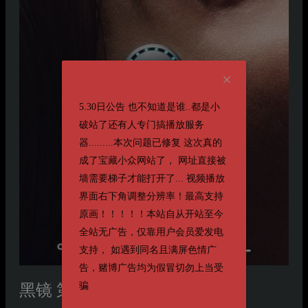
5.30日公告 也不知道是谁..都是小
破站了还有人专门搞播放服务
器.........本次问题已修复 这次真的
成了宝藏小众网站了， 网址直接被
墙需要梯子才能打开了... 视频播放
界面右下角调整分辨率！最高支持
原画！！！！！本站自从开站至今
全站无广告，仅靠用户会员爱发电
支持， 如遇到同名且满屏色情广
告，赌博广告均为假冒切勿上当受
骗
黑镜 第七季
第七季 Black Mirror Season 7