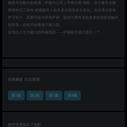
随着与马歇尔的相遇，萨姆与公司上司查尔斯·琼斯、发小兼常去咖
啡馆的员工林肯·哈德森等人的关系也逐渐发生变化。在父母过度保
护下长大、恋爱经验为零的萨姆，面对与男性突如其来的亲密接触不
知所措，却也开始慢慢打破心防。
这场以人生为赌注的终极挑战——萨姆能否成功通关！？
在线播放
在线观看
第1集
第2集
第3集
第4集
猜您还喜欢以下电影