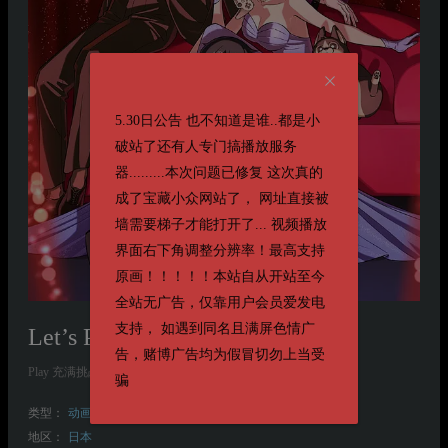
5.30日公告 也不知道是谁..都是小
破站了还有人专门搞播放服务
器.........本次问题已修复 这次真的
成了宝藏小众网站了， 网址直接被
墙需要梯子才能打开了... 视频播放
界面右下角调整分辨率！最高支持
原画！！！！！本站自从开站至今
全站无广告，仅靠用户会员爱发电
支持， 如遇到同名且满屏色情广
Let’s Play 充满挑战的人生
告，赌博广告均为假冒切勿上当受
Play 充满挑战的人生 Let’s Play クエストだらけのマイライフ
骗
类型：
动画
喜剧
爱情
地区：
日本