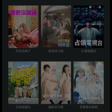
玛戈没钱了
卧底洪小姐
占领电视台
主妇侦探社
她的日与夜
背着善在跑吧