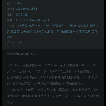
年份：
2025
上映：
2025-10-02(日本)
导演：
富安大贵
编剧：
Leeanne M. Krecic (Mongie)
主演：
花泽香菜
土屋神叶
中村悠一
杉田智和
佐仓绫音
日笠阳子
园崎未
惠
渡辺 紘
辻井健吾
栗坂南美
松田健一郎
诸星堇
畠中祐
斋贺光希
三宅
健太
语言：
日语
电影介绍
Movie Details
Let’s Play 充满挑战的人生，英文名为Play 充满挑战的人生 Let’s Play
クエストだらけのマイライフ，是2025年上映的日本动画电影。
22 岁的软件开发者萨姆·杨自幼便是狂热的游戏爱好者。学生时代全
身心投入游戏开发，终于推出了酝酿已久的冒险解谜游戏
《Luminate》！然而，当超人气游戏主播马歇尔·劳给出恶评后，她
作为游戏开发者的前途骤然黯淡。更意外的是——马歇尔竟搬到了她
隔壁！