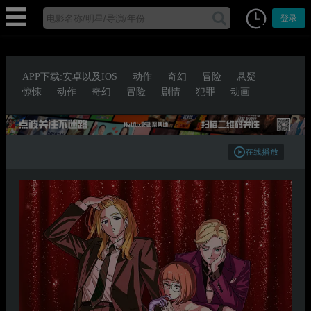
登录
APP下载:安卓以及IOS
动作
奇幻
冒险
悬疑
惊悚
动作
奇幻
冒险
剧情
犯罪
动画
在线播放