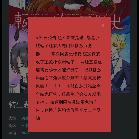
5.30日公告 也不知道是谁..都是小
破站了还有人专门搞播放服务
器.........本次问题已修复 这次真的
成了宝藏小众网站了， 网址直接被
墙需要梯子才能打开了... 视频播放
界面右下角调整分辨率！最高支持
原画！！！！！本站自从开站至今
全站无广告，仅靠用户会员爱发电
支持， 如遇到同名且满屏色情广
转生恶女的黑历史
転生悪女の黒歴史
告，赌博广告均为假冒切勿上当受
骗
类型：
动画
奇幻
爱情
地区：
日本
年份：
2025