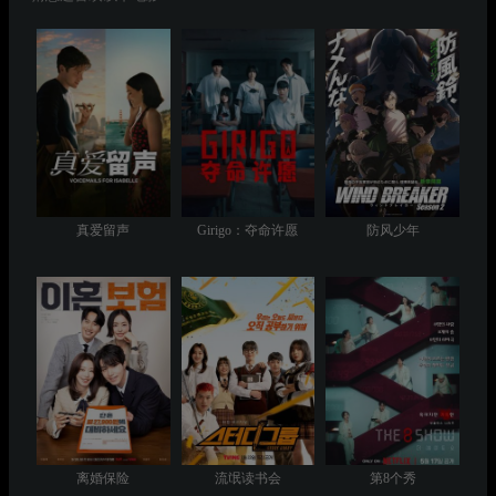
真爱留声
Girigo：夺命许愿
防风少年
离婚保险
流氓读书会
第8个秀