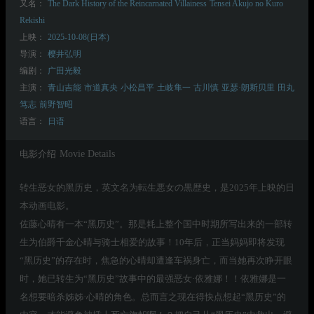
又名：
The Dark History of the Reincarnated Villainess
Tensei Akujo no Kuro
Rekishi
上映：
2025-10-08(日本)
导演：
樱井弘明
编剧：
广田光毅
主演：
青山吉能
市道真央
小松昌平
土岐隼一
古川慎
亚瑟·朗斯贝里
田丸
笃志
前野智昭
语言：
日语
电影介绍
Movie Details
转生恶女的黑历史，英文名为転生悪女の黒歴史，是2025年上映的日
本动画电影。
佐藤心晴有一本“黑历史”。那是耗上整个国中时期所写出来的一部转
生为伯爵千金心晴与骑士相爱的故事！10年后，正当妈妈即将发现
“黑历史”的存在时，焦急的心晴却遭逢车祸身亡，而当她再次睁开眼
时，她已转生为“黑历史”故事中的最强恶女·依雅娜！！依雅娜是一
名想要暗杀姊姊·心晴的角色。总而言之现在得快点想起“黑历史”的