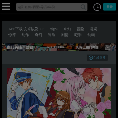
登录
APP下载:安卓以及IOS
动作
奇幻
冒险
悬疑
惊悚
动作
奇幻
冒险
剧情
犯罪
动画
在线播放