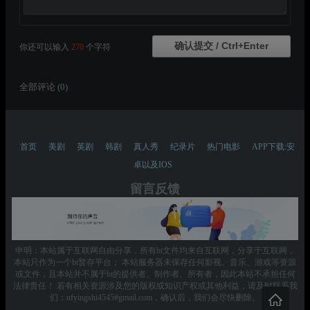
你还可以输入
270
个字符
全部评论 (
0
)
首页
美剧
英剧
韩剧
真人秀
纪录片
热门电影
APP下载:安
卓以及IOS
留言反馈
申明：本站属于互联网自由分享，所有bt文件均来自互联网，分享于互联网，
本站只作为一个bt暂存平台； 本站服务器未保存任何影视、音乐、游戏等资源
或文件，且本站并不属于bt的提供者、制作者、所有者，因此本站不承担任何
法律责任！ 若有相关资源涉及您的版权或知识产权或其他利益，请及时联系我
们：nfyingshi4545#gmail.com，确认后，我们会尽快删除。