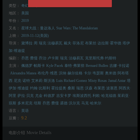
类型：
奇幻
科幻
地区：
美国
年份：
2019
又名：
星球大战：曼达洛人
Star Wars: The Mandalorian
上映：
2019-11-12(美国)
导演：
黛博拉·周
瑞克·法穆易瓦
戴夫·菲洛尼
布莱丝·达拉斯·霍华德
塔伊
加·维迪提
编剧：
乔恩·费儒
乔治·卢卡斯
瑞克·法穆易瓦
克里斯托弗·约斯特
主演：
佩德罗·帕斯卡
Kyle Pacek
泰特·弗莱彻
Bernard Bullen
吉娜·卡拉诺
Alexandra Manea
布伦丹·维恩
沃纳·赫尔佐格
卡尔·韦瑟斯
奥米德·阿布塔
西
尼克·诺特
艾米莉·斯沃洛
Luis Richard Gomez
Misty Rosas
Jamal Antar
塔
伊加·维迪提
约翰·比斯利
霍拉提奥·桑斯
瑞恩·沃森
布莱恩·波塞恩
阿西夫·
阿里
萨拉·贝克
尤金·科德罗
吉安卡罗·埃斯波西托
利欧·哈克福德
茱莉亚·
琼斯
多米尼克·培斯
乔恩·费儒
裘德·沃尔克
马克·哈米尔
语言：
英语
9.2
豆瓣：
电影介绍
Movie Details