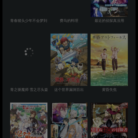
青春猪头少年不会梦到圣诞服女郎
费马的料理
最近的侦探真没用
青之驱魔师 雪之尽头篇
这个世界漏洞百出
黄昏失焦