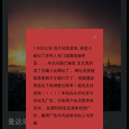
5.30日公告 也不知道是谁..都是小
破站了还有人专门搞播放服务
器.........本次问题已修复 这次真的
成了宝藏小众网站了， 网址直接被
墙需要梯子才能打开了... 视频播放
界面右下角调整分辨率！最高支持
原画！！！！！本站自从开站至今
全站无广告，仅靠用户会员爱发电
支持， 如遇到同名且满屏色情广
告，赌博广告均为假冒切勿上当受
曼达洛人第一季
第一季 The Mandalorian Season 1
骗