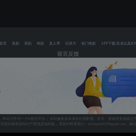
首页
美剧
英剧
韩剧
真人秀
纪录片
热门电影
APP下载:安卓以及IO
留言反馈
，本站只作为一个bt暂存平台； 本站服务器未保存任何影视、音乐、游戏等资源或文
您的版权或知识产权或其他利益，请及时联系我们：nfyingshi4545#gmail.com