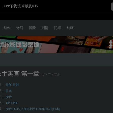
APP下载:安卓以及IOS
动作
奇幻
冒险
剧情
犯罪
动画
杀手寓言 第一章
ザ・ファブル
型：
动作
喜剧
区：
日本
份：
2019
名：
The Fable
映：
2019-06-15(上海电影节)
2019-06-21(日本)