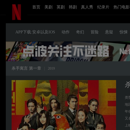
首页
美剧
英剧
韩剧
真人秀
纪录片
热门电影
APP下载:安卓以及IOS
动作
奇幻
冒险
悬疑
惊悚
杀手寓言 第一章
|
2019
类
地
年
又
上