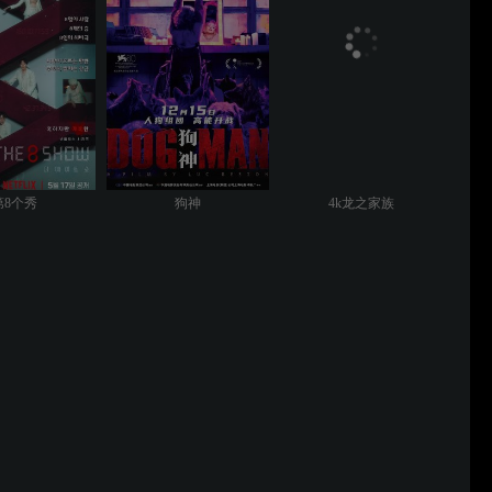
第8个秀
狗神
4k龙之家族