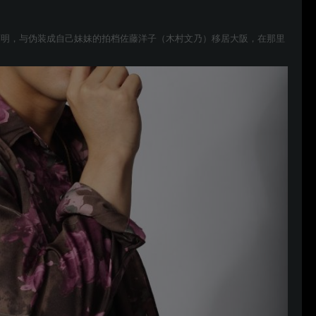
佐藤明，与伪装成自己妹妹的拍档佐藤洋子（木村文乃）移居大阪，在那里