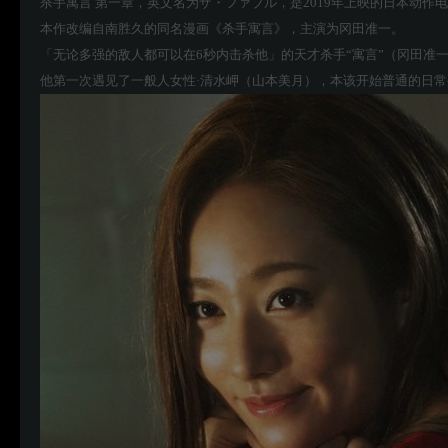
杀手寓言 第一章，英文名为ザ・ファブル，是2019年上映的日本动作
本作改编自南胜久的同名漫画《杀手寓言》，主演为冈田准一。
「无论多强的敌人都可以在6秒内击杀他」的天才杀手“寓言”（冈田准
他第一次遇见了一般人女性·清水岬（山本美月），本该开始普通的日