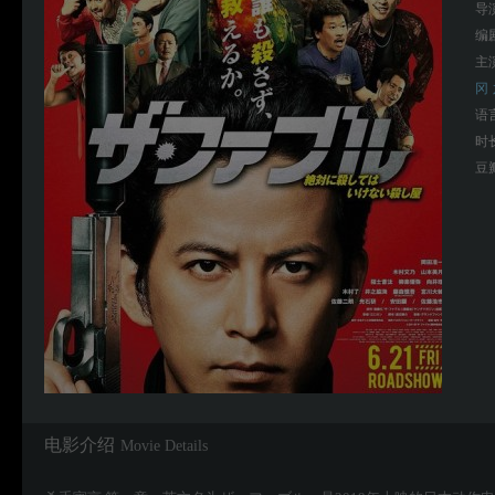
导
编
主
冈
语
时
豆
电影介绍
Movie Details