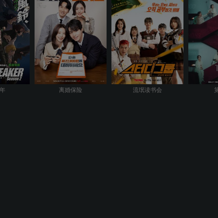
年
离婚保险
流氓读书会