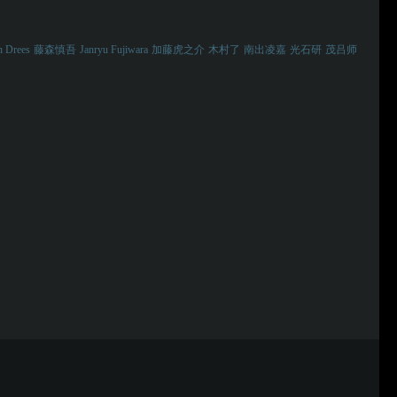
n Drees
藤森慎吾
Janryu Fujiwara
加藤虎之介
木村了
南出凌嘉
光石研
茂吕师