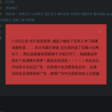
演：
江口幹
剧：
渡边雄介
演：
冈田准一
木村文乃
山本美月
福士苍汰
柳乐优弥
向井理
佐藤浩市
粟岛瑞丸
Rya
六角精儿
佐藤二朗
安田显
言：
日语
长：
124分钟
7.1
瓣：
5.30日公告 也不知道是谁..都是小破站了还有人专门搞播
放服务器.........本次问题已修复 这次真的成了宝藏小众网
站了， 网址直接被墙需要梯子才能打开了... 视频播放界
面右下角调整分辨率！最高支持原画！！！！！本站自从
开站至今全站无广告，仅靠用户会员爱发电支持， 如遇
到同名且满屏色情广告，赌博广告均为假冒切勿上当受骗