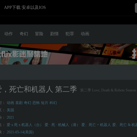
APP下载:安卓以及IOS
动作
奇幻
冒险
剧情
犯罪
动画
爱，死亡和机器人 第二季
第二季 Love, Death & Robots Season
型：
动画
喜剧
奇幻
恐怖
短片
科幻
区：
美国
份：
2021
名：
爱 x 死 x 机器人（台）
爱 · 死 · 机械人（港）
爱、死亡 + 机器人
爱、死亡 & 机
映：
2021-05-14(美国)