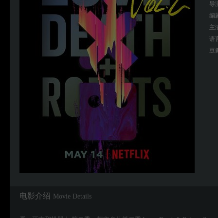
导
编
主
语
豆
电影介绍
Movie Details