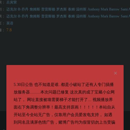
演：
吕寅荣
剧：
迈克尔·B·乔丹
詹姆斯·普雷斯顿·罗杰斯
泰姆·温特斯
Anthony Mark Barrow
Sami 
演：
迈克尔·B·乔丹
詹姆斯·普雷斯顿·罗杰斯
泰姆·温特斯
Anthony Mark Barrow
Sami 
言：
英语
7.8
瓣：
5.30日公告 也不知道是谁..都是小破站了还有人专门搞播
放服务器.........本次问题已修复 这次真的成了宝藏小众网
站了， 网址直接被墙需要梯子才能打开了... 视频播放界
面右下角调整分辨率！最高支持原画！！！！！本站自从
开站至今全站无广告，仅靠用户会员爱发电支持， 如遇
到同名且满屏色情广告，赌博广告均为假冒切勿上当受骗