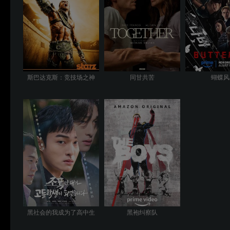
斯巴达克斯：竞技场之神
同甘共苦
蝴蝶风
黑社会的我成为了高中生
黑袍纠察队