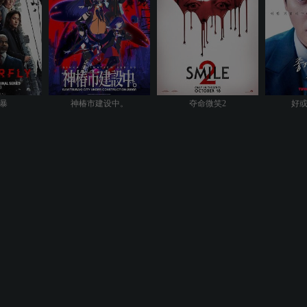
暴
神椿市建设中。
夺命微笑2
好