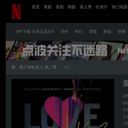
首页
美剧
英剧
韩剧
真人秀
纪录片
热门电影
APP下载:安卓以及IOS
动作
奇幻
冒险
悬疑
惊悚
爱，死亡和机器人 第二季
|
2021
类
地
年
又
上