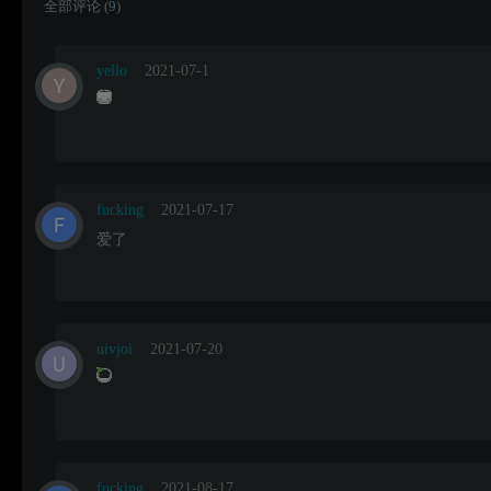
全部评论 (
9
)
yello
2021-07-1
fucking
2021-07-17
爱了
uivjoi
2021-07-20
fucking
2021-08-17