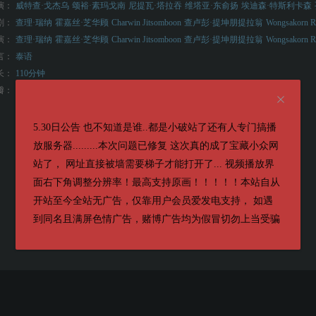
演：
威特查·戈杰乌
颂裕·素玛戈南
尼提瓦·塔拉吞
维塔亚·东俞扬
埃迪森·特斯利卡森
剧：
查理·瑞纳
霍嘉丝·芝华顾
Charwin Jitsomboon
查卢彭·提坤朋提拉翁
Wongsakorn Ra
演：
查理·瑞纳
霍嘉丝·芝华顾
Charwin Jitsomboon
查卢彭·提坤朋提拉翁
Wongsakorn Ra
言：
泰语
长：
110分钟
8.6
瓣：
5.30日公告 也不知道是谁..都是小破站了还有人专门搞播
放服务器.........本次问题已修复 这次真的成了宝藏小众网
站了， 网址直接被墙需要梯子才能打开了... 视频播放界
面右下角调整分辨率！最高支持原画！！！！！本站自从
开站至今全站无广告，仅靠用户会员爱发电支持， 如遇
到同名且满屏色情广告，赌博广告均为假冒切勿上当受骗