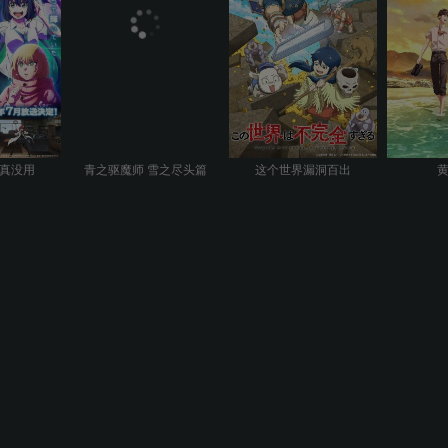
真没用
青之驱魔师 雪之尽头篇
这个世界漏洞百出