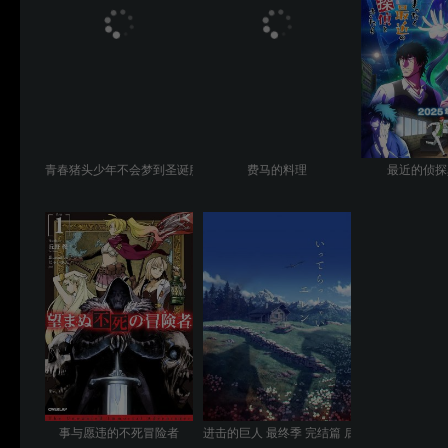
青春猪头少年不会梦到圣诞服女郎
费马的料理
最近的侦探
事与愿违的不死冒险者
进击的巨人 最终季 完结篇 后篇