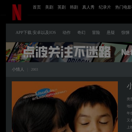
首页
美剧
英剧
韩剧
真人秀
纪录片
热门电影
APP下载:安卓以及IOS
动作
奇幻
冒险
悬疑
惊悚
小情人
|
2003
类
地
年
又
上