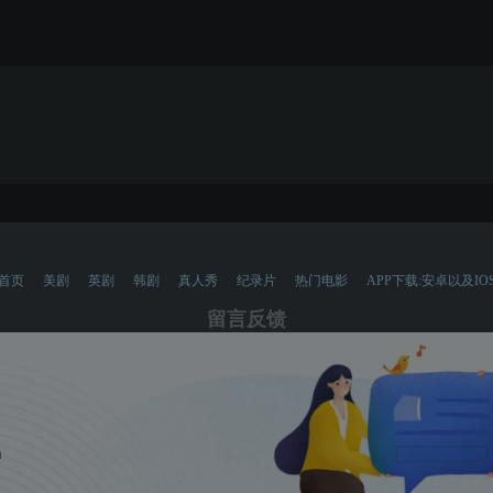
首页
美剧
英剧
韩剧
真人秀
纪录片
热门电影
APP下载:安卓以及IO
留言反馈