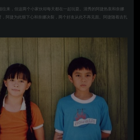
父亲虽然老死不相往来，但这两个小家伙却每天都在一起玩耍。清秀的阿捷热衷和奈娜
份倔强和不甘，阿捷为此狠下心和奈娜决裂，两个好友从此不再见面。阿捷随着吉扎