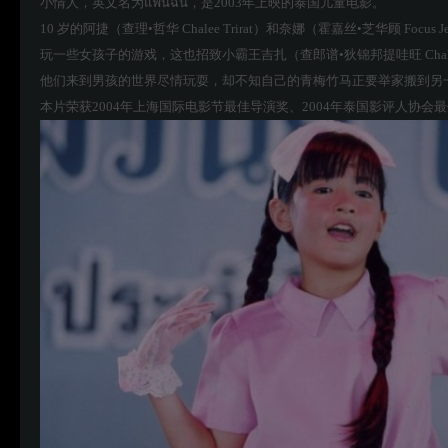
小情人，英文名为แฟนฉัน，是2003年上映的泰国儿童电影。
10 岁的阿捷（查理•哲华 Chalee Trirat）和奈娜（霍嘉丝•芝华
玩一些女孩子的游戏，这也招致小霸王吉扎（查郎谱•狄锦邦提哇旺 Chale
他们来到男孩的世界尽情玩耍，却不知自己的青梅竹马正要举家搬到另
本片荣获2004年上海国际电影节最佳导演奖、2004年泰国影评人协会最佳导演和最佳