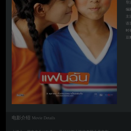
导
编
主
语
时
豆
电影介绍
Movie Details