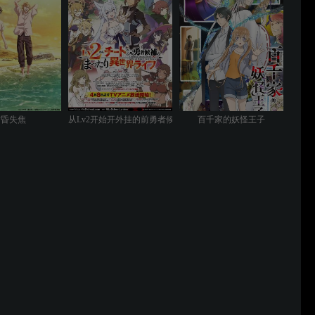
黄昏失焦
从Lv2开始开外挂的前勇者候补过着悠哉异世界生活
百千家的妖怪王子