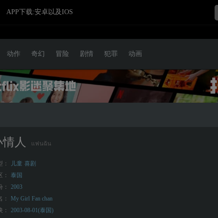
APP下载:安卓以及IOS
动作
奇幻
冒险
剧情
犯罪
动画
小情人
แฟนฉัน
型：
儿童
喜剧
区：
泰国
份：
2003
名：
My Girl
Fan chan
映：
2003-08-01(泰国)