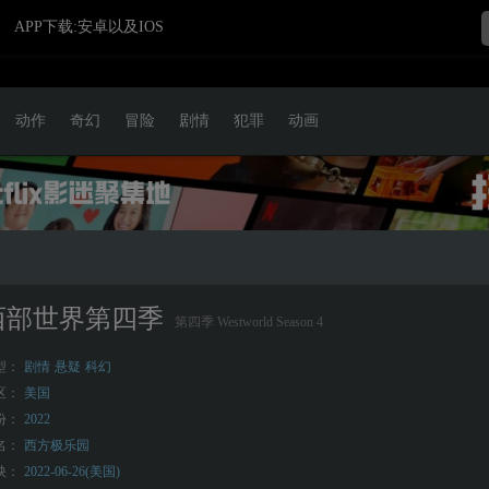
APP下载:安卓以及IOS
动作
奇幻
冒险
剧情
犯罪
动画
西部世界第四季
第四季 Westworld Season 4
型：
剧情
悬疑
科幻
区：
美国
份：
2022
名：
西方极乐园
映：
2022-06-26(美国)