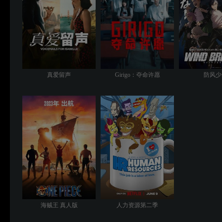
真爱留声
Girigo：夺命许愿
防风少
海贼王 真人版
人力资源第二季