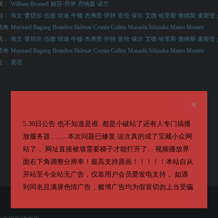
演：
William Bromell
丽莎·乔伊
乔纳森·诺兰
剧：
埃文·蕾切尔·伍德
坦迪·牛顿
杰弗里·怀特
亚伦·保尔
艾德·哈里斯
詹姆斯·麦斯登
西奇
Maynard Bagang
Brandon Sklenar
Cronin Cullen
Masashi Ishizuka
Mateo Montez
演：
埃文·蕾切尔·伍德
坦迪·牛顿
杰弗里·怀特
亚伦·保尔
艾德·哈里斯
詹姆斯·麦斯登
西奇
Maynard Bagang
Brandon Sklenar
Cronin Cullen
Masashi Ishizuka
Mateo Montez
言：
英语
5.30日公告 也不知道是谁..都是小破站了还有人专门搞播
放服务器.........本次问题已修复 这次真的成了宝藏小众网
站了， 网址直接被墙需要梯子才能打开了... 视频播放界
面右下角调整分辨率！最高支持原画！！！！！本站自从
开站至今全站无广告，仅靠用户会员爱发电支持， 如遇
到同名且满屏色情广告，赌博广告均为假冒切勿上当受骗