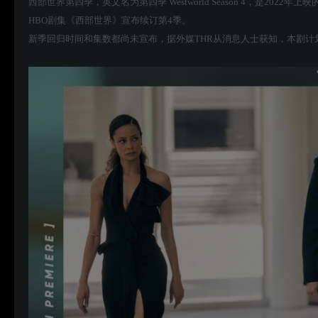
西部世界第四季，英文名为第四季 Westworld Season 4，是2022年
HBO剧集《西部世界》宣布续订第4季。
新季回归时间和集数都尚未宣布，据外媒THR从消息人士获知，本剧计