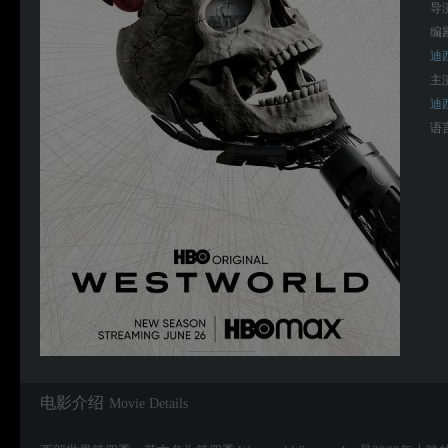
导
编
迪
主
迪
语
电影介绍
Movie Details