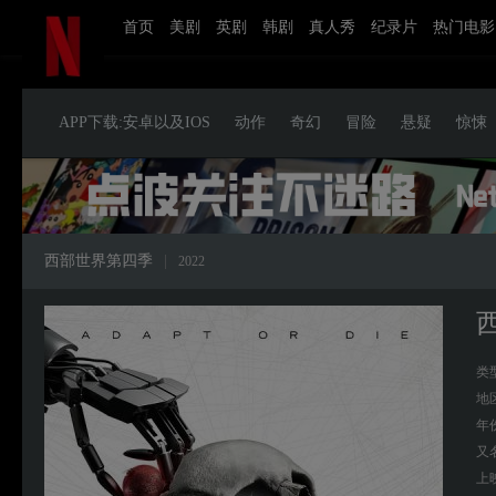
首页
美剧
英剧
韩剧
真人秀
纪录片
热门电影
APP下载:安卓以及IOS
动作
奇幻
冒险
悬疑
惊悚
西部世界第四季
|
2022
类
地
年
又
上