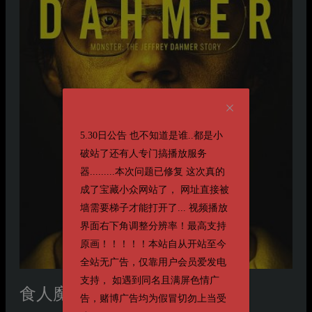
5.30日公告 也不知道是谁..都是小
破站了还有人专门搞播放服务
器.........本次问题已修复 这次真的
成了宝藏小众网站了， 网址直接被
墙需要梯子才能打开了... 视频播放
界面右下角调整分辨率！最高支持
原画！！！！！本站自从开站至今
全站无广告，仅靠用户会员爱发电
支持， 如遇到同名且满屏色情广
食人魔达莫
Monster: The Jeffrey Dahmer Story
告，赌博广告均为假冒切勿上当受