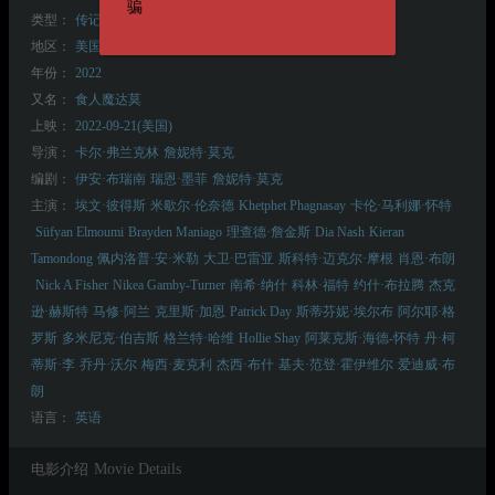
骗
类型：
传记
剧情
惊悚
犯罪
地区：
美国
年份：
2022
又名：
食人魔达莫
上映：
2022-09-21(美国)
导演：
卡尔·弗兰克林
詹妮特·莫克
编剧：
伊安·布瑞南
瑞恩·墨菲
詹妮特·莫克
主演：
埃文·彼得斯
米歇尔·伦奈德
Khetphet Phagnasay
卡伦·马利娜·怀特
Süfyan Elmoumi
Brayden Maniago
理查德·詹金斯
Dia Nash
Kieran
Tamondong
佩内洛普·安·米勒
大卫·巴雷亚
斯科特·迈克尔·摩根
肖恩·布朗
Nick A Fisher
Nikea Gamby-Turner
南希·纳什
科林·福特
约什·布拉腾
杰克
逊·赫斯特
马修·阿兰
克里斯·加恩
Patrick Day
斯蒂芬妮·埃尔布
阿尔耶·格
罗斯
多米尼克·伯吉斯
格兰特·哈维
Hollie Shay
阿莱克斯·海德-怀特
丹·柯
蒂斯·李
乔丹·沃尔
梅西·麦克利
杰西·布什
基夫·范登·霍伊维尔
爱迪威·布
朗
语言：
英语
电影介绍
Movie Details