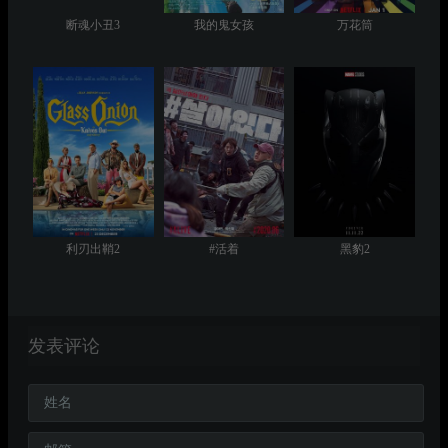
断魂小丑3
我的鬼女孩
万花筒
利刃出鞘2
#活着
黑豹2
发表评论
姓名