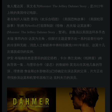
食人魔达莫，英文名为Monster: The Jeffrey Dahmer Story，是2022年
上映的美国传记电影。
著名制片人瑞恩·墨菲(《欢乐合唱团》《美国恐怖故事》《美国犯罪
故事》等)将为Netflix打造限制剧《怪物：杰夫瑞·达莫故事》
(Monster: The Jeffrey Dahmer Story，暂译)。剧集虽以美国连环杀手杰
夫瑞·莱昂内尔·达莫为主角，但探讨主题是警方在一系列追查行动中
的冷漠和无能，消息人士称剧本中将特别聚焦1991年前后、达莫十几
次逃脱成功的实例。
伊安·布瑞南依然是墨菲的固定搭档，卡尔·弗兰克林(《纸牌屋》)将
执导第一集，与墨菲合作《姿态》的詹妮特·莫克出任其他几集的导
演，理查德·詹金斯([水形物语])已经确定出演达莫的父亲，片方正在
寻找扮演达莫和机警邻居格兰达·克利夫兰的演员。