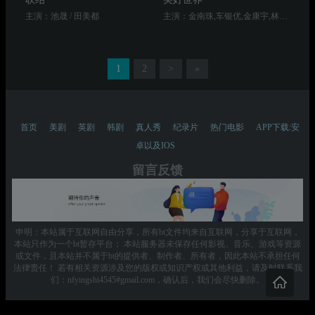
主演：池晟 / 田美都
主演：金南珠,车银优,金康宇,林世美,车秀妍,杨惠智
1
2
>
»
首页
美剧
英剧
韩剧
真人秀
纪录片
热门电影
APP下载:安
卓以及IOS
留言反馈
申明：本站属于互联网自由分享，所有bt文件均来自互联网，分享于互联网，
本站只作为一个bt暂存平台； 本站服务器未保存任何影视、音乐、游戏等资源
或文件，且本站并不属于bt的提供者、制作者、所有者，因此本站不承担任何
法律责任！ 若有相关资源涉及您的版权或知识产权或其他利益，请及时联系我
们：nfyingshi4545#gmail.com，确认后，我们会尽快删除。