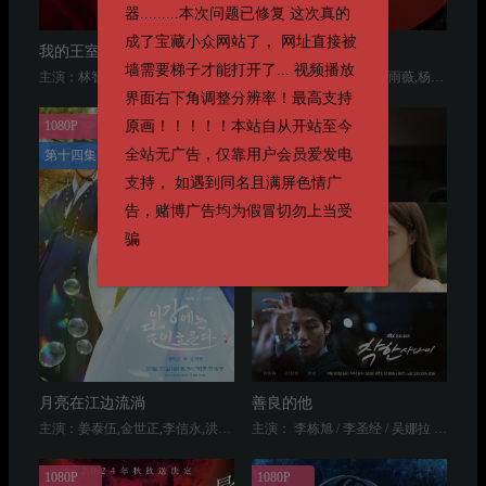
器.........本次问题已修复 这次真的
成了宝藏小众网站了， 网址直接被
我的王室死对头
人浮于爱
墙需要梯子才能打开了... 视频播放
主演：林智妍,许南俊,张胜祖,李世熙,蔡瑞安,金珉锡,白恩惠
主演：范少勋,宋芸桦,邵雨薇,杨祐宁,简嫚书
界面右下角调整分辨率！最高支持
1080P
1080P
原画！！！！！本站自从开站至今
全站无广告，仅靠用户会员爱发电
第十四集
第十四集
支持， 如遇到同名且满屏色情广
告，赌博广告均为假冒切勿上当受
骗
月亮在江边流淌
善良的他
主演：姜泰伍,金世正,李信永,洪秀珠
主演： 李栋旭 / 李圣经 / 吴娜拉 / 朴勋 / 柳慧英
1080P
1080P