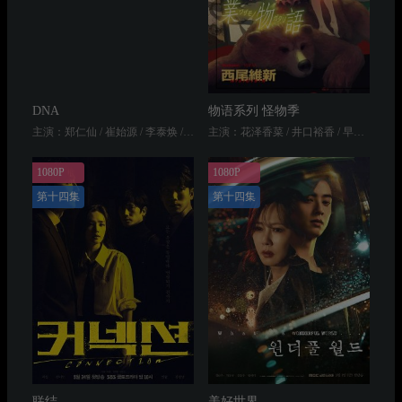
DNA
物语系列 怪物季
主演：郑仁仙 / 崔始源 / 李泰焕 / 郑幼贞 / 주희재 / 徐智英
主演：花泽香菜 / 井口裕香 / 早见沙织 / 加藤英美里 / 泽城美雪
1080P
1080P
第十四集
第十四集
联结
美好世界