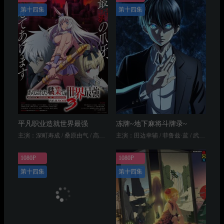
第十四集
第十四集
平凡职业造就世界最强
冻牌~地下麻将斗牌录~
主演：深町寿成 / 桑原由气 / 高桥未奈美 / 日笠阳子 / 大西沙织 / 花守由美里 / 柿原彻也 / 木岛隆一 / 伊藤彩沙 / 芝崎典子 / 小仓唯 / 加隈亚衣
主演：田边幸辅 / 菲鲁兹·蓝 / 武内骏辅 / 小山刚志 / 赤崎千夏 / 关俊彦 / 子安武人 / 日笠阳子
1080P
1080P
第十四集
第十四集