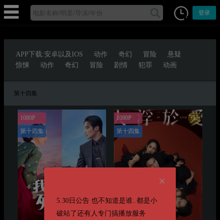
登录
APP下载:安卓以及IOS
动作
奇幻
冒险
悬疑
惊悚
动作
奇幻
冒险
剧情
犯罪
动画
第十四集
7.2
1080P
1080P
第十四集
第十四集
5.30日公告 也不知道是谁..都是小
破站了还有人专门搞播放服务