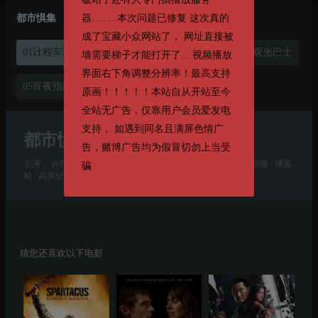
都市惧集
器.........本次问题已修复 这次真的
成了宝藏小众网站了， 网址直接被
01计程车招呼站
02失物招领
03末班客运
04观光巴士
墙需要梯子才能打开了... 视频播放
界面右下角调整分辨率！最高支持
05宵夜指南
原画！！！！！本站自从开站至今
全站无广告，仅靠用户会员爱发电
支持， 如遇到同名且满屏色情广
都市惧集
第1集
告，赌博广告均为假冒切勿上当受
主演：
许玮甯 / 刘品言 / 林柏宏 / 邵奕玫 / 曾沛慈 / 曾少宗 / 邵雨薇 / 傅孟
骗
柏 / 高英轩 / 王渝萱 / 初孟轩 / 李劭婕
猜您还喜欢以下电影