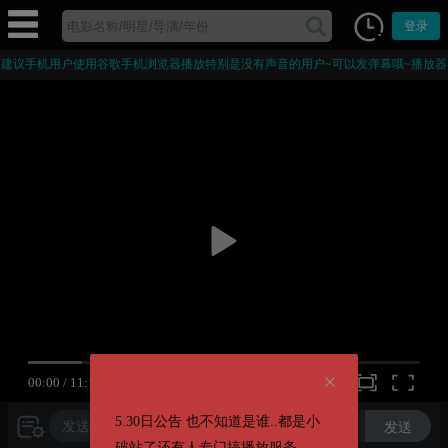
登录
建议手机用户使用谷歌手机浏览器播放特别是没有声音的用户~可以发弹幕哦~播放器
部分字幕为外挂字幕，手机浏览器打开后播放器会被接管无法加载播放器。
00:00
/
11:14
720P
5.30日公告 也不知道是谁..都是小
发送
破站了还有人专门搞播放服务