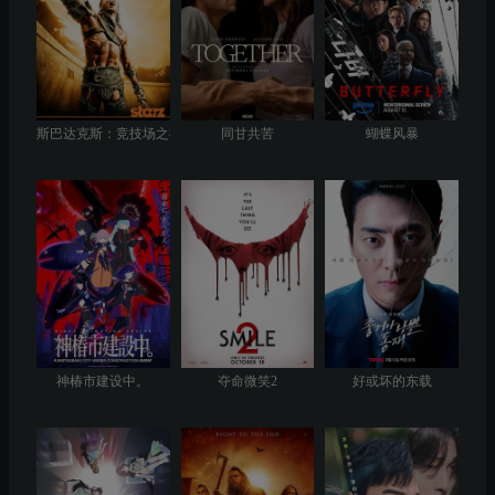
斯巴达克斯：竞技场之神
同甘共苦
蝴蝶风暴
神椿市建设中。
夺命微笑2
好或坏的东载