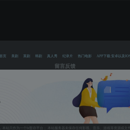
首页
美剧
英剧
韩剧
真人秀
纪录片
热门电影
APP下载:安卓以及IO
留言反馈
，本站只作为一个bt暂存平台； 本站服务器未保存任何影视、音乐、游戏等资源或文