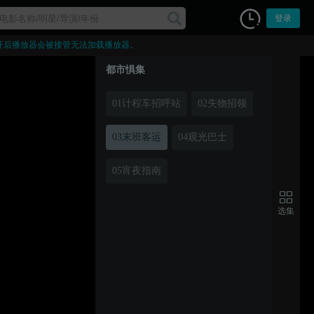
登录
开后播放器会被接管无法加载播放器。
都市惧集
01计程车招呼站
02失物招领
03末班客运
04观光巴士
05宵夜指南
选集