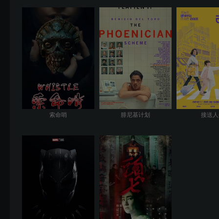
索命哨
腓尼基计划
接送人