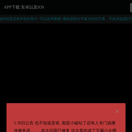
APP下载:安卓以及IOS
放特别是没有声音的用户~可以发弹幕哦~播放器部分字幕为外挂字幕，手机浏览器打
5.30日公告 也不知道是谁..都是小破站了还有人专门搞播
放服务器.........本次问题已修复 这次真的成了宝藏小众网