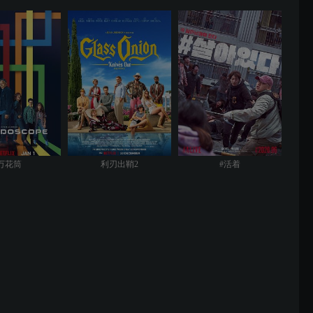
万花筒
利刃出鞘2
#活着