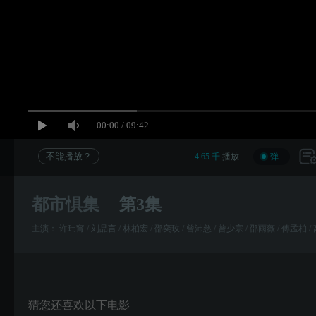
00:00
/
09:42
不能播放？
4.65 千
播放
弹
都市惧集
第3集
主演：
许玮甯 / 刘品言 / 林柏宏 / 邵奕玫 / 曾沛慈 / 曾少宗 / 邵雨薇 / 傅孟柏 /
猜您还喜欢以下电影