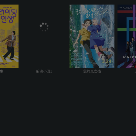
生
断魂小丑3
我的鬼女孩