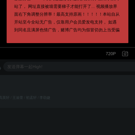
站了， 网址直接被墙需要梯子才能打开了... 视频播放界
面右下角调整分辨率！最高支持原画！！！！！本站自从
开站至今全站无广告，仅靠用户会员爱发电支持， 如遇
到同名且满屏色情广告，赌博广告均为假冒切勿上当受骗
720P
 高英轩 / 王渝萱 / 初孟轩 / 李劭婕