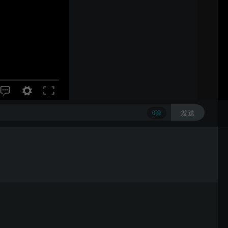
发送
0
弹