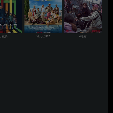
万花筒
利刃出鞘2
#活着