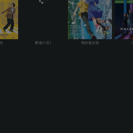
生
断魂小丑3
我的鬼女孩