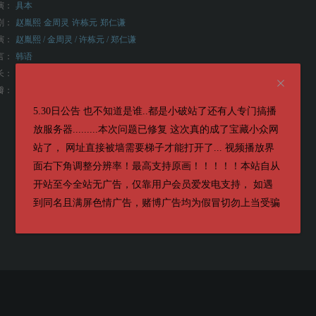
演：
具本
剧：
赵胤熙
金周灵
许栋元
郑仁谦
演：
赵胤熙 / 金周灵 / 许栋元 / 郑仁谦
言：
韩语
长：
90分钟
4.4
瓣：
5.30日公告 也不知道是谁..都是小破站了还有人专门搞播
放服务器.........本次问题已修复 这次真的成了宝藏小众网
站了， 网址直接被墙需要梯子才能打开了... 视频播放界
面右下角调整分辨率！最高支持原画！！！！！本站自从
开站至今全站无广告，仅靠用户会员爱发电支持， 如遇
到同名且满屏色情广告，赌博广告均为假冒切勿上当受骗