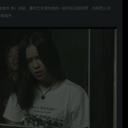
金姝怜 饰）劝阻，搬到丈夫留给她的一栋郊区花园别墅，但昭熙入住
慢慢揭开…