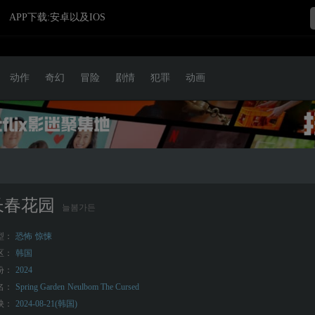
APP下载:安卓以及IOS
动作
奇幻
冒险
剧情
犯罪
动画
长春花园
늘봄가든
型：
恐怖
惊悚
区：
韩国
份：
2024
名：
Spring Garden
Neulbom The Cursed
映：
2024-08-21(韩国)