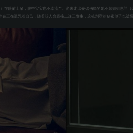
饰）在眼前上吊，腹中宝宝也不幸流产。尚未走出丧偶伤痛的她不顾姐姐惠兰（
存在正在诅咒着自己，随着骇人命案接二连三发生，这栋别墅的秘密似乎也被