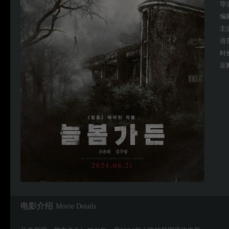
导
编
主
语
时
豆
电影介绍
Movie Details