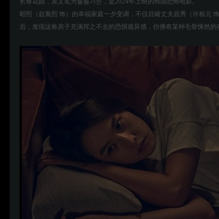
长春花园，英文名为늘봄가든，是2024年上映的韩国恐怖电影。
昭熙（赵胤熙 饰）的幸福家庭一夕变调，不仅目睹丈夫昌秀（许栋元 
后，发现这栋房子充满挥之不去的恐惧诡异感，仿佛有某种毛骨悚然的