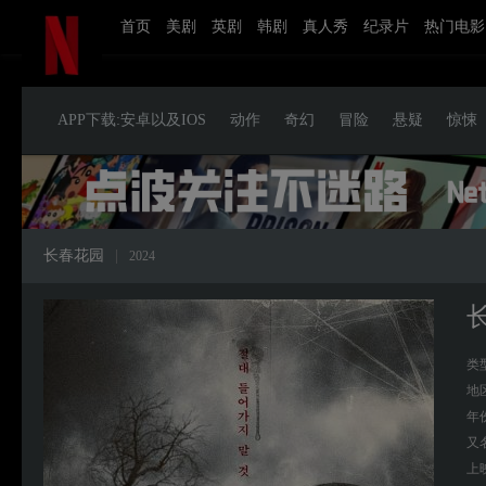
首页
美剧
英剧
韩剧
真人秀
纪录片
热门电影
APP下载:安卓以及IOS
动作
奇幻
冒险
悬疑
惊悚
长春花园
|
2024
类
地
年
又
上