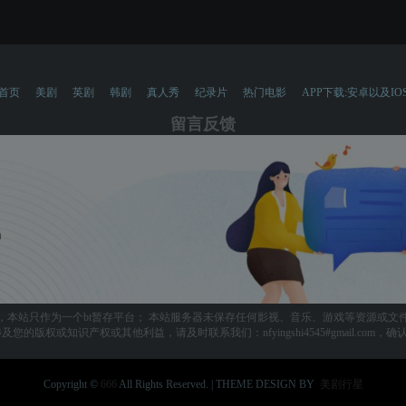
首页
美剧
英剧
韩剧
真人秀
纪录片
热门电影
APP下载:安卓以及IO
留言反馈
，本站只作为一个bt暂存平台； 本站服务器未保存任何影视、音乐、游戏等资源或文
您的版权或知识产权或其他利益，请及时联系我们：nfyingshi4545#gmail.com
Copyright ©
666
All Rights Reserved. | THEME DESIGN BY
美剧行星