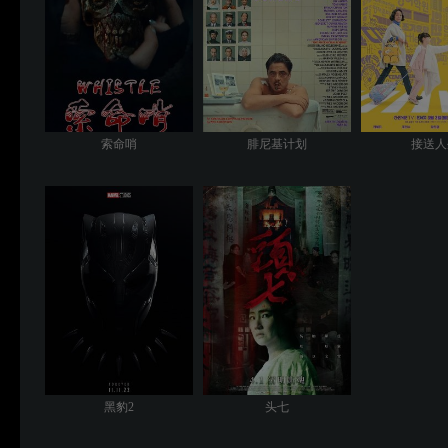
索命哨
腓尼基计划
接送人
黑豹2
头七