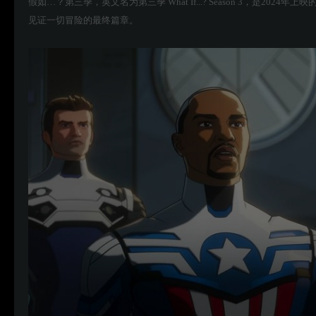
假如…？第三季，英文名为第三季 What If...? Season 3，是2024年
见证一切冒险的最终篇章。