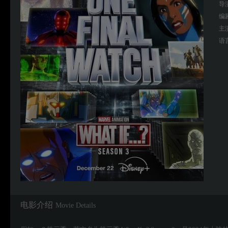
导
编
主
语
电影介绍
Movie Details