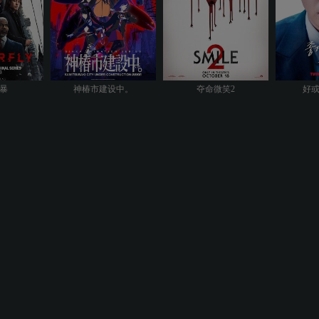
暴
神椿市建设中。
夺命微笑2
好