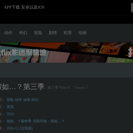
APP下载:安卓以及IOS
动作
奇幻
冒险
剧情
犯罪
动画
假如…？第三季
第三季 What If...? Season 3
型：
冒险
动作
动画
科幻
区：
美国
份：
2024
名：
假如…？最终季
无限可能：假如…？
映：
2024-12-22(美国)