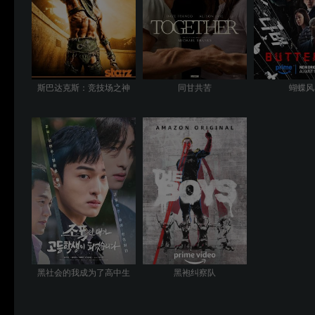
斯巴达克斯：竞技场之神
同甘共苦
蝴蝶风
黑社会的我成为了高中生
黑袍纠察队