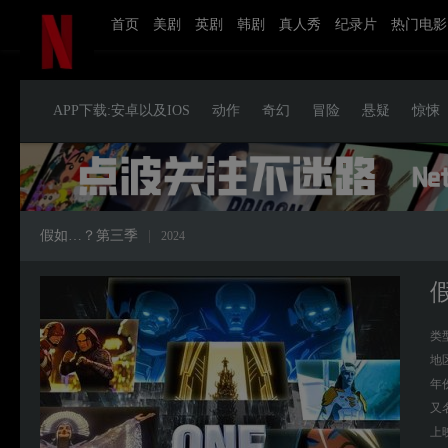
首页
美剧
英剧
韩剧
真人秀
纪录片
热门电影
APP下载:安卓以及IOS
动作
奇幻
冒险
悬疑
惊悚
假如…？第三季
|
2024
类
地
年
又
上