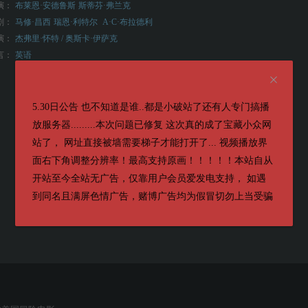
演：
布莱恩·安德鲁斯
斯蒂芬·弗兰克
剧：
马修·昌西
瑞恩·利特尔
A·C·布拉德利
演：
杰弗里·怀特 / 奥斯卡·伊萨克
言：
英语
5.30日公告 也不知道是谁..都是小破站了还有人专门搞播
放服务器.........本次问题已修复 这次真的成了宝藏小众网
站了， 网址直接被墙需要梯子才能打开了... 视频播放界
面右下角调整分辨率！最高支持原画！！！！！本站自从
开站至今全站无广告，仅靠用户会员爱发电支持， 如遇
到同名且满屏色情广告，赌博广告均为假冒切勿上当受骗