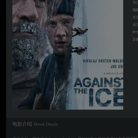
导
编
主
语
时
豆
电影介绍
Movie Details