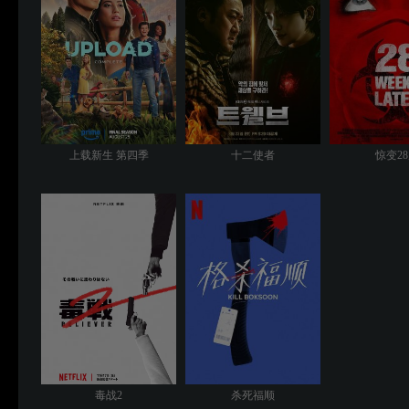
上载新生 第四季
十二使者
惊变2
毒战2
杀死福顺