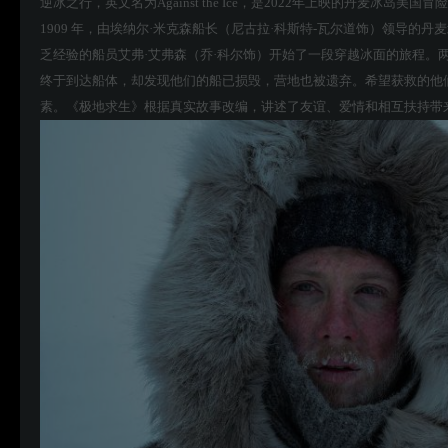
逆冰之行，英文名为Against the Ice，是2022年上映的丹麦冰岛美国冒
1909 年，由埃纳尔·米克森船长（尼古拉·科斯特-瓦尔道饰）领
乏经验的船员艾弗·艾弗森（乔·科尔饰）开始了一段穿越冰面的旅程
终于到达船体，却发现他们的船已损毁，营地也被遗弃。希望获救的他
素。《极地求生》根据真实故事改编，讲述了友谊、爱情和相互扶持带