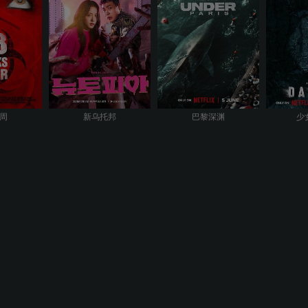
8周
新乌托邦
巴黎深渊
少