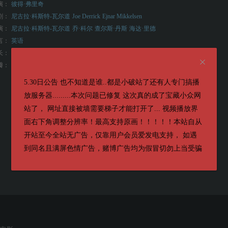
演：
彼得·弗里奇
剧：
尼古拉·科斯特-瓦尔道
Joe Derrick
Ejnar Mikkelsen
演：
尼古拉·科斯特-瓦尔道
乔·科尔
查尔斯·丹斯
海达·里德
言：
英语
长：
101分钟
6.7
瓣：
5.30日公告 也不知道是谁..都是小破站了还有人专门搞播
放服务器.........本次问题已修复 这次真的成了宝藏小众网
站了， 网址直接被墙需要梯子才能打开了... 视频播放界
面右下角调整分辨率！最高支持原画！！！！！本站自从
开站至今全站无广告，仅靠用户会员爱发电支持， 如遇
到同名且满屏色情广告，赌博广告均为假冒切勿上当受骗