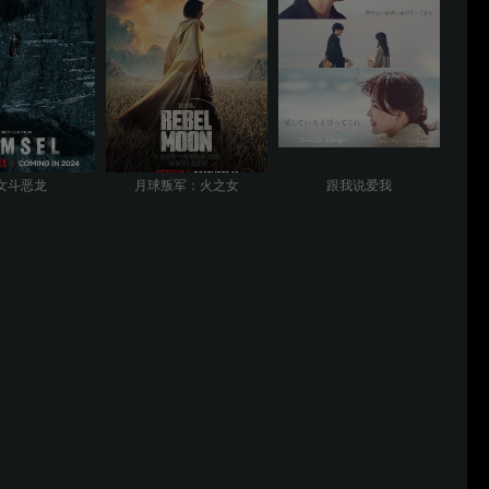
女斗恶龙
月球叛军：火之女
跟我说爱我