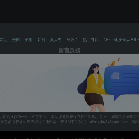
首页
美剧
英剧
韩剧
真人秀
纪录片
热门电影
APP下载:安卓以及IO
留言反馈
，本站只作为一个bt暂存平台； 本站服务器未保存任何影视、音乐、游戏等资源或文
您的版权或知识产权或其他利益，请及时联系我们：nfyingshi4545#gmail.com