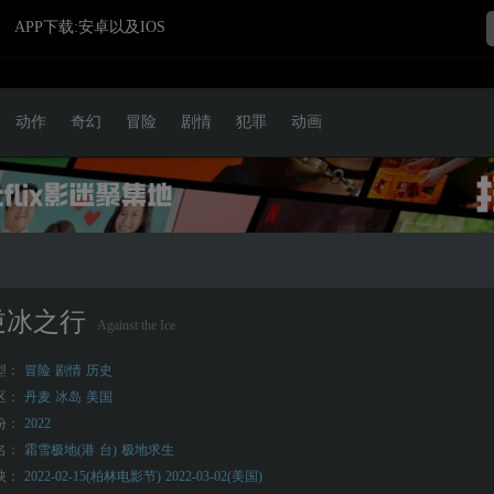
APP下载:安卓以及IOS
动作
奇幻
冒险
剧情
犯罪
动画
逆冰之行
Against the Ice
型：
冒险
剧情
历史
区：
丹麦
冰岛
美国
份：
2022
名：
霜雪极地(港
台)
极地求生
映：
2022-02-15(柏林电影节)
2022-03-02(美国)