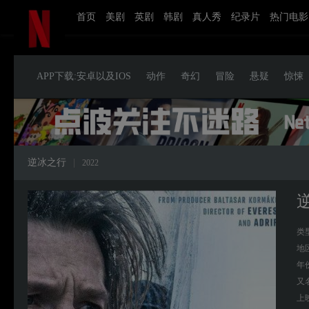
首页
美剧
英剧
韩剧
真人秀
纪录片
热门电影
APP下载:安卓以及IOS
动作
奇幻
冒险
悬疑
惊悚
逆冰之行
|
2022
类
地
年
又
上