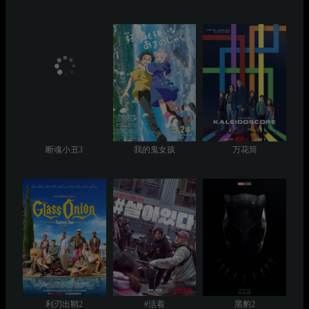
断魂小丑3
我的鬼女孩
万花筒
利刃出鞘2
#活着
黑豹2