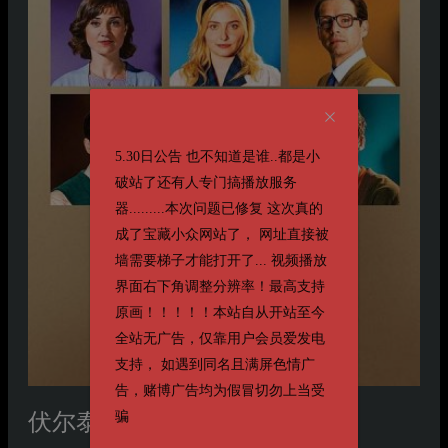
5.30日公告 也不知道是谁..都是小
破站了还有人专门搞播放服务
器.........本次问题已修复 这次真的
成了宝藏小众网站了， 网址直接被
墙需要梯子才能打开了... 视频播放
界面右下角调整分辨率！最高支持
原画！！！！！本站自从开站至今
全站无广告，仅靠用户会员爱发电
支持， 如遇到同名且满屏色情广
告，赌博广告均为假冒切勿上当受
骗
伏尔泰，混合
Voltaire, Mixte