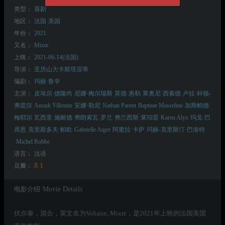
类型：
喜剧
地区：
法国
美国
年份：
2021
又名：
Mixte
上映：
2021-06-14(法国)
导演：
亚历山大卡斯塔涅蒂
编剧：
玛丽·鲁辛
主演：
皮埃尔·德隆尚
尼娜·梅尔瑞斯
莫德·惠勒
莱奥尼·西索德
卢拉·科顿-
弗雷尔
Anouk Villemin
安娜·勒尼
Nathan Parent
Baptiste Masseline
加斯帕德·
梅耶尔
瓦西里·施耐德
弗朗索瓦·罗兰
弗兰西斯·莱珀雷
Karen Alyx
玛戈·巴
席恩
克里斯多夫·帕欧
Gabrielle Atger
阿蜜拉·卡萨
玛丽-克里斯汀·巴洛特
Michel Robbe
语言：
法语
8.1
豆瓣：
电影介绍
Movie Details
伏尔泰，混合，英文名为Voltaire, Mixte，是2021年上映的法国美国