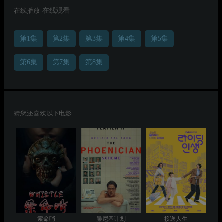
在线播放
在线观看
第1集
第2集
第3集
第4集
第5集
第6集
第7集
第8集
猜您还喜欢以下电影
索命哨
腓尼基计划
接送人生