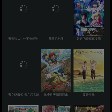
青春猪头少年不会梦到圣诞服女郎
费马的料理
最近的侦探真没用
青之驱魔师 雪之尽头篇
这个世界漏洞百出
黄昏失焦