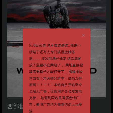
5.30日公告 也不知道是谁..都是小
破站了还有人专门搞播放服务
器.........本次问题已修复 这次真的
成了宝藏小众网站了， 网址直接被
墙需要梯子才能打开了... 视频播放
界面右下角调整分辨率！最高支持
原画！！！！！本站自从开站至今
全站无广告，仅靠用户会员爱发电
支持， 如遇到同名且满屏色情广
告，赌博广告均为假冒切勿上当受
西部世界 第二季
第二季 Westworld Season 2
骗