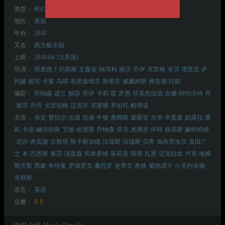
类型：
科幻
西部
地区：
美国
年份：
2018
又名：
西方极乐园
上映：
2018-04-22(美国)
导演：
理查德·J·刘易斯
文森佐·纳塔利
丽莎·乔伊
克雷格·卓贝
塔里克·萨
利赫
妮可·卡索
乌塔·布里兹维茨
斯蒂芬·威廉姆斯
弗雷德·托耶
编剧：
乔纳森·诺兰
丽莎·乔伊
卡莉·雷
罗恩·菲茨杰拉德
吉娜·阿特沃特
丹
·迪茨
乔丹·戈登伯格
迈克尔·克莱顿
罗伯托·帕蒂诺
主演：
埃文·蕾切尔·伍德
坦迪·牛顿
詹姆斯·麦斯登
吉米·辛普森
妲露拉·莱
莉
卡佳·赫尔伯斯
艾德·哈里斯
乔纳森·塔克
杰弗里·怀特
路易斯·赫特哈姆
尼尔·杰克逊
古斯塔·斯卡斯加德
法瑞斯·法瑞斯
贝蒂·加布里埃尔
真田广
之
本·巴恩斯
泰莎·汤普森
冈本多绪
茱莉亚·琼斯
扎恩·迈克拉农
卢克·海姆
斯沃斯
西蒙·夸特曼
罗德里戈·桑托罗
史蒂文·奥格
菊地凛子
小克利夫顿·
克林斯
语言：
英语
8.8
豆瓣：