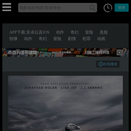
登录
APP下载:安卓以及IOS
动作
奇幻
冒险
悬疑
惊悚
动作
奇幻
冒险
剧情
犯罪
动画
在线播放