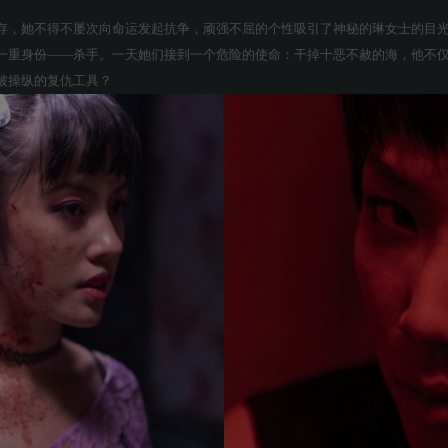
存，她不得不屡次向命运发起抗争，顽强不屈的个性吸引了神秘的琳女士的目
一重身份——杀手。一天她们接到一个危险的使命：干掉十恶不赦的海，他不
被操纵的复仇工具？