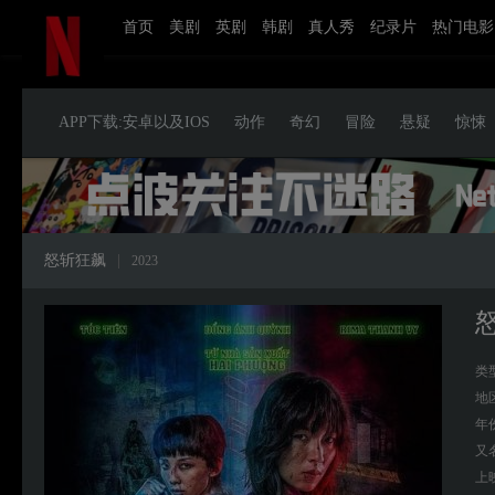
首页
美剧
英剧
韩剧
真人秀
纪录片
热门电影
APP下载:安卓以及IOS
动作
奇幻
冒险
悬疑
惊悚
怒斩狂飙
|
2023
类
地
年
又
上