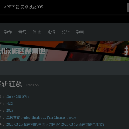
APP下载:安卓以及IOS
动作
奇幻
冒险
剧情
犯罪
动画
怒斩狂飙
Thanh Sói
型：
动作
惊悚
犯罪
区：
越南
份：
2023
名：
二凤前传
Furies
Thanh Soi: Pain Changes People
映：
2023-03-23(越南网络/中国大陆网络)
2023-03-12(西南偏南电影节)