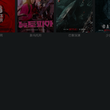
8周
新乌托邦
巴黎深渊
少