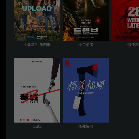
上载新生 第四季
十二使者
惊变2
毒战2
杀死福顺