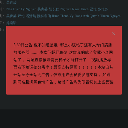
演：
吴青芸
剧：
Nha Uyen Ly Nguyen
吴青芸
阮长仁
Nguyen Ngoc Thach
亚伦·多伦多
演：
吴青芸
双伦
潘清然
阮科发仙
Rima Thanh Vy
Dong Anh Quynh
Thuan Nguyen
言：
越南语
长：
109分钟
5.30日公告 也不知道是谁..都是小破站了还有人专门搞播
放服务器.........本次问题已修复 这次真的成了宝藏小众网
站了， 网址直接被墙需要梯子才能打开了... 视频播放界
面右下角调整分辨率！最高支持原画！！！！！本站自从
开站至今全站无广告，仅靠用户会员爱发电支持， 如遇
到同名且满屏色情广告，赌博广告均为假冒切勿上当受骗