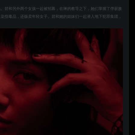
光。碧和另外两个女孩一起被招募，在琳的教导之下，她们掌握了俘获敌
仅染指毒品，还贩卖年轻女子。碧和她的姐妹们一起潜入地下犯罪集团，