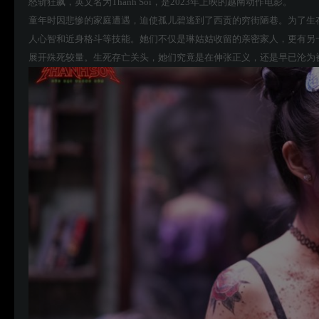
怒斩狂飙，英文名为Thanh Sói，是2023年上映的越南动作电影。
童年时因悲惨的家庭遭遇，迫使孤儿碧逃到了西贡的穷街陋巷。为了生
人心智和近身格斗等技能。她们不仅是琳姑姑收留的亲密家人，更有另
展开殊死较量。生死存亡关头，她们究竟是在伸张正义，还是早已沦为