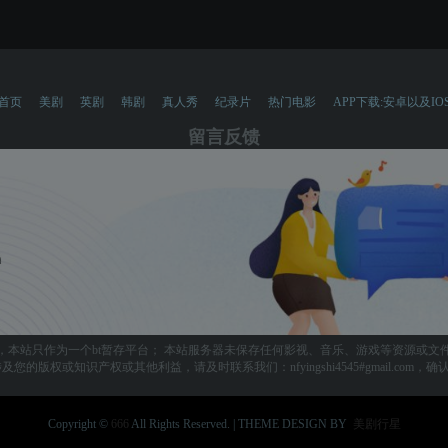
首页
美剧
英剧
韩剧
真人秀
纪录片
热门电影
APP下载:安卓以及IO
留言反馈
，本站只作为一个bt暂存平台； 本站服务器未保存任何影视、音乐、游戏等资源或文
您的版权或知识产权或其他利益，请及时联系我们：nfyingshi4545#gmail.com
Copyright ©
666
All Rights Reserved. | THEME DESIGN BY
美剧行星