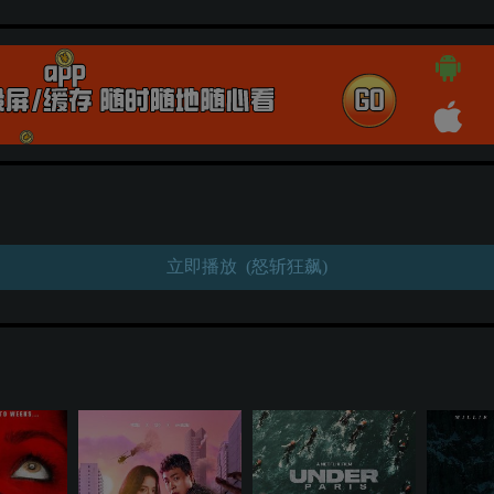
立即播放 (怒斩狂飙)