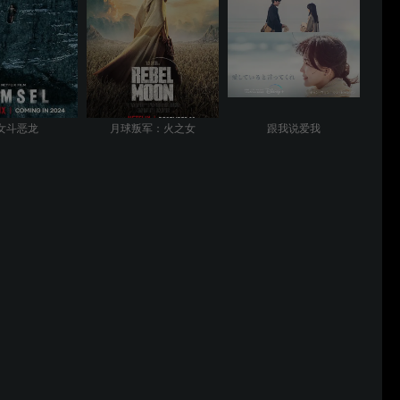
女斗恶龙
月球叛军：火之女
跟我说爱我