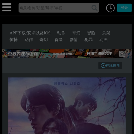
登录
APP下载:安卓以及IOS
动作
奇幻
冒险
悬疑
惊悚
动作
奇幻
冒险
剧情
犯罪
动画
在线播放