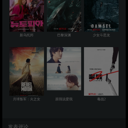
新乌托邦
巴黎深渊
少女斗恶龙
月球叛军：火之女
跟我说爱我
毒战2
发表评论