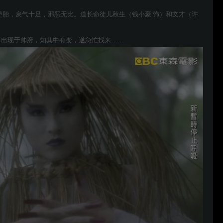
堕胎，戾气十足，邪恶无比。道长命徒儿秋生（钱小豪 饰）和文才（许
婴出现于帅府，知其中有变，遂急忙找来……