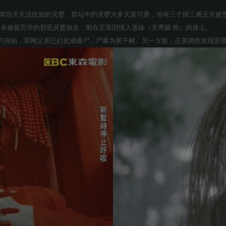
。
肉体毁灭无法投胎的灵婴。祭坛中的灵婴大多天真可爱，但有三个因三番五次被
尚未修炼完毕的邪恶灵婴放走，附在正英旧情人莲妹（关秀媚 饰）的身上。
穴得知，军阀父亲已幻化成僵尸，尸毒为害子嗣。另一方面，正英偶然发现邪